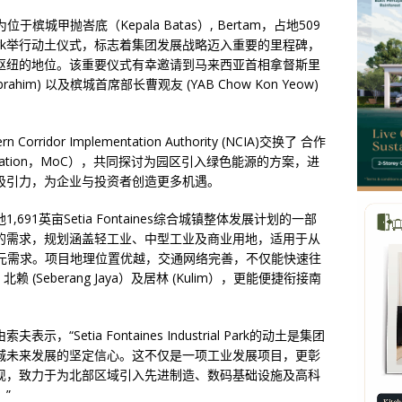
于槟城甲抛峇底（Kepala Batas）, Bertam，占地509
strial Park举行动土仪式，标志着集团发展战略迈入重要的里程碑，
枢纽的地位。该重要仪式有幸邀请到马来西亚首相拿督斯里
ar Ibrahim) 以及槟城首席部长曹观友 (YAB Chow Kon Yeow)
n Corridor Implementation Authority (NCIA)交换了 合作
laboration，MoC），共同探讨为园区引入绿色能源的方案，进
吸引力，为企业与投资者创造更多机遇。
Park是占地1,691英亩Setia Fontaines综合城镇整体发展计划的一部
的需求，规划涵盖轻工业、中型工业及商业用地，适用于从
多元需求。项目地理位置优越，交通网络完善，不仅能快速往
、北赖 (Seberang Jaya）及居林 (Kulim），更能便捷衔接南
Setia Fontaines Industrial Park的动土是集团
城未来发展的坚定信心。这不仅是一项工业发展项目，更彰
现，致力于为北部区域引入先进制造、数码基础设施及高科
”