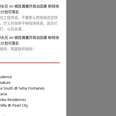
譚水兄
on
槟民冀撇开政治因素 盼轻快
铁计划可落实
位工程师说，不要那么短视地否定轻
，巴士的效率不够轻快铁高，因为它
灯，以及会遇…
譚水兄
on
槟民冀撇开政治因素 盼轻快
铁计划可落实
政府，而是联邦政府！
sidence
nature
a South @ Setia Fontaines
acia
inka Residences
illa @ Pearl City