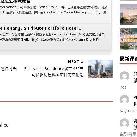
首度进驻槟城威省
 International）与 标致集团（Iconic Group） 昨日正式宣布签署合作协议，将旗
arriott 品牌引入槟城威省，并打造 Courtyard by Marriott Penang Icon City。此
e Penang, a Tribute Portfolio Hotel ...
 Penang宣布，与全球生活品牌三丽鸥东南亚 (Sanrio Southeast Asia) 正式展开合作。
经典角色凯蒂猫 (Hello Kitty)，以及深受喜爱的酷洛米 (Kuromi) 和 大耳狗
最新评
NEXT
规划许可失
Foreshore Residence竣工 482户
可负担房屋料国庆日前交钥匙
Yes!
V
R
Saya ma
shed.
说到效率