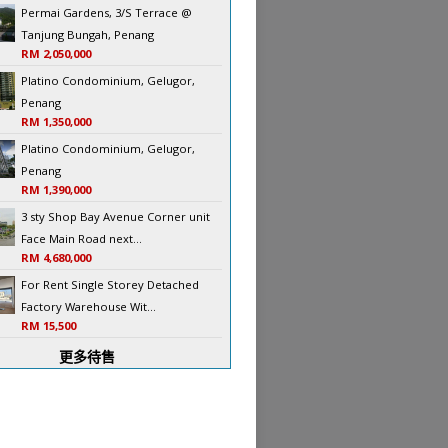
Permai Gardens, 3/S Terrace @
Tanjung Bungah, Penang
RM 2,050,000
Platino Condominium, Gelugor,
Penang
RM 1,350,000
Platino Condominium, Gelugor,
Penang
RM 1,390,000
3 sty Shop Bay Avenue Corner unit
Face Main Road next...
RM 4,680,000
For Rent Single Storey Detached
Factory Warehouse Wit...
RM 15,500
更多待售