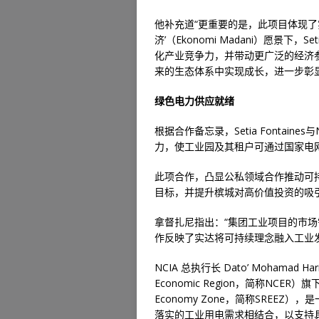
他补充道“更重要的是，此项目体现了
济’（Ekonomi Madani）愿景下，Set
化产业竞争力，并带动更广泛的经济
来的生态体系中实现成长，进一步彰
绿色电力供应就绪
根据合作备忘录，Setia Fontain
力，使工业园及其租户可通过国家电
此项合作，凸显公私领域合作推动可
目标，并提升槟城对高价值投资的吸
拿督扎尼指出：“集团工业项目的市
作反映了实达将可持续理念融入工业
NCIA 总执行长 Dato’ Mohamad Har
Economic Region，简称NCER）旗
Economy Zone，简称SREE
落实的工业用电需求相结合，以支持