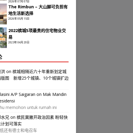
2026年 07月 07日
The Rimbun – 大山脚可负担有
地生活新选择
2026年 05月 15日
2022槟城5项最贵的住宅物业交
易
2023年 04月 20日
论
颜洪
on
槟城相隔近六十年重新划定城
镇版图 新增25个城镇、10个城镇扩边
ilasini A/P Saigaran
on
Mak Mandin
esidensi
hu memohon untuk rumah ini
譚水兄
on
槟民冀撇开政治因素 盼轻快
铁计划可落实
低还有德士和电召车