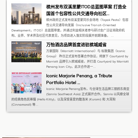
槟州发布双溪里蒙ITOD总蓝图草案 打造全
国首个包容性公共交通导向社区...
槟州政府正式发布双溪里蒙同乐会场地（Tapak Pesta）包容
性公共交通导向发展（Inclusive Transit-Oriented
Development，ITOD）总蓝图草案，并通过利益相关者参与研讨会广泛征询政府机
构、业界、学术界及社区代表意见，为项目进入落实阶段展开前期准备。 ...
万怡酒店品牌首度进驻槟城威省
万豪国际（Marriott International）与 标致集团（Iconic
Group） 昨日正式宣布签署合作协议，将旗下 Courtyard by
Marriott 品牌引入槟城威省，并打造 Courtyard by Marriott
Penang Icon City。此次合作进一...
Iconic Marjorie Penang, a Tribute
Portfolio Hotel ...
Iconic Marjorie Penang宣布，与全球生活品牌三丽鸥东南亚
(Sanrio Southeast Asia) 正式展开合作。Sanrio 以风靡全球
的经典角色凯蒂猫 (Hello Kitty)，以及深受喜爱的酷洛米 (Kuromi) 和 大耳狗
(Cinnamoroll) 等...