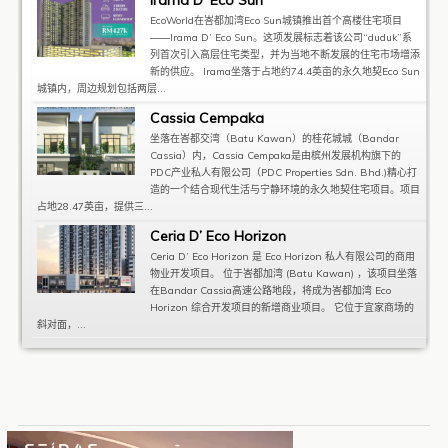
EcoWorld在峇都加湾Eco Sun城镇推出首个高楼住宅项目
——Irama D’ Eco Sun。这项发展标志着该公司“duduk”系
列首次引入高层住宅类型，并为当地不断发展的住宅市场增添
新的供应。 Irama坐落于占地约74.4英亩的永久地契Eco Sun
城镇内，周边规划包括两层...
Cassia Cempaka
坐落在峇都交湾（Batu Kawan）的桂花城城（Bandar
Cassia）内，Cassia Cempaka是由槟州发展机构旗下的
PDC产业私人有限公司（PDC Properties Sdn. Bhd.)精心打
造的一个结合现代生活与宁静环境的永久地契住宅项目。项目
占地28.47英亩，提供三...
Ceria D’ Eco Horizon
Ceria D’ Eco Horizon 是 Eco Horizon 私人有限公司的商用
物业开发项目。 位于峇都加湾 (Batu Kawan) ，该项目坐落
在Bandar Cassia高速公路地段，将成为峇都加湾 Eco
Horizon 综合开发项目的新增商业项目。 它位于宜家商场的
斜对面，...