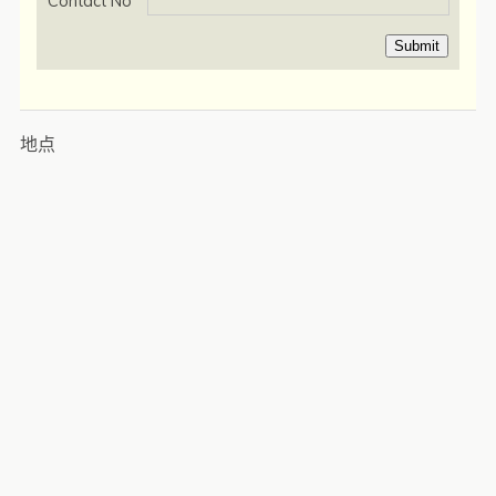
Contact No
Submit
地点