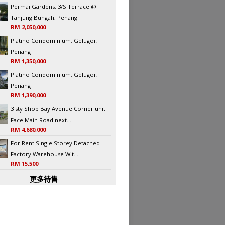
Permai Gardens, 3/S Terrace @
Tanjung Bungah, Penang
RM 2,050,000
Platino Condominium, Gelugor,
Penang
RM 1,350,000
Platino Condominium, Gelugor,
Penang
RM 1,390,000
3 sty Shop Bay Avenue Corner unit
Face Main Road next...
RM 4,680,000
For Rent Single Storey Detached
Factory Warehouse Wit...
RM 15,500
更多待售