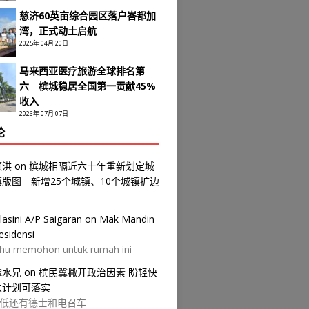
慈济60英亩综合园区落户峇都加
湾，正式动土启航
2025年 04月 20日
马来西亚医疗旅游全球排名第
六 槟城稳居全国第一贡献45%
收入
2026年 07月 07日
论
颜洪
on
槟城相隔近六十年重新划定城
镇版图 新增25个城镇、10个城镇扩边
ilasini A/P Saigaran
on
Mak Mandin
esidensi
hu memohon untuk rumah ini
譚水兄
on
槟民冀撇开政治因素 盼轻快
铁计划可落实
低还有德士和电召车