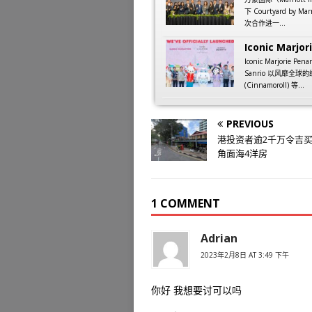
下 Courtyard by M
次合作进一...
Iconic Marjori
Iconic Marjorie
Sanrio 以风靡全球的
(Cinnamoroll) 等...
PREVIOUS
港投资者逾2千万令吉
角面海4洋房
1 COMMENT
Adrian
2023年2月8日 AT 3:49 下午
你好 我想要讨可以吗