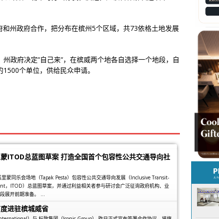
府和州政府合作，把分布在槟州5个区域，共73依格土地发展
，州政府决定“自己来“，在槟威两个地各自选择一个地段，自
1500个单位，供给民众申请。
蒙ITOD总蓝图草案 打造全国首个包容性公共交通导向社
乐会场地（Tapak Pesta）包容性公共交通导向发展（Inclusive Transit-
elopment，ITOD）总蓝图草案，并通过利益相关者参与研讨会广泛征询政府机构、业
展开前期准备。 ...
首度进驻槟城威省
 International）与 标致集团（Iconic Group） 昨日正式宣布签署合作协议，将旗