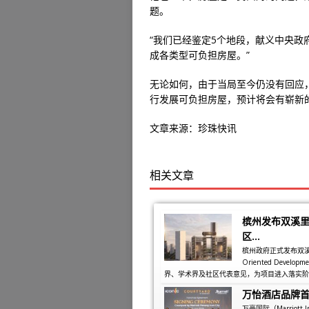
题。
“我们已经鉴定5个地段，献义中央政
成各类型可负担房屋。”
无论如何，由于当局至今仍没有回应
行发展可负担房屋，预计将会有崭新的
文章来源：珍珠快讯
相关文章
槟州发布双溪里
区...
槟州政府正式发布双溪里蒙同
Oriented Dev
界、学术界及社区代表意见，为项目进入落实阶段
万怡酒店品牌
万豪国际（Marriott