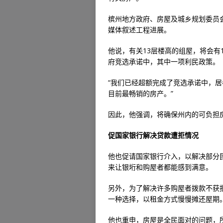
槟州地方政府、房屋及城乡规划委员
媒体叙述工程进展。
他说，有关13层楼高的组屋，将会有1
府竞选承诺中，其中一项利民政策。
“我们已经超额完成了竞选承诺中，
目前最畅销的房产。”
因此，他强调，将确保州内的可负担
促国家银行解决贷款遭拒情况
他也促请国家银行介入，以解决部分
来让银垳和购屋者都能感到满意。
另外，为了解决许多购屋者拨款不获
一种选择，以租金方式慢慢摊还屋期
他也重申，房屋是全民面对的问题，