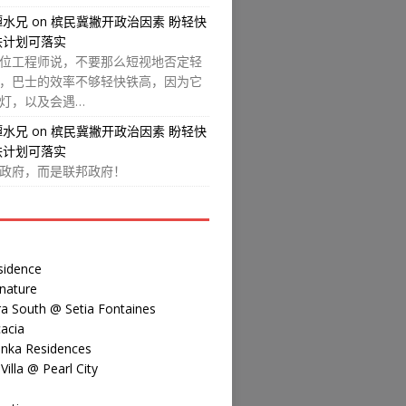
譚水兄
on
槟民冀撇开政治因素 盼轻快
铁计划可落实
位工程师说，不要那么短视地否定轻
，巴士的效率不够轻快铁高，因为它
灯，以及会遇…
譚水兄
on
槟民冀撇开政治因素 盼轻快
铁计划可落实
政府，而是联邦政府！
sidence
nature
a South @ Setia Fontaines
acia
inka Residences
illa @ Pearl City