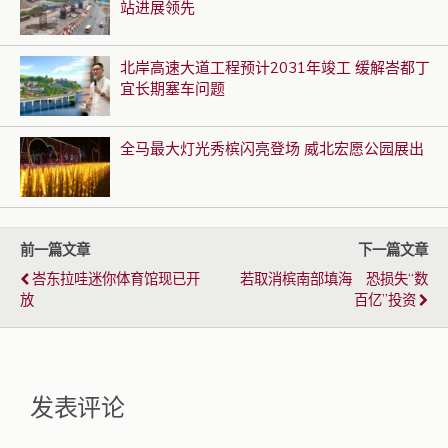
站进展领先
北岸高速大道工程预计2031年竣工 缓解峇都丁
宜长期塞车问题
全马最大灯光秀槟闪亮登场 威北宏愿公园展出
前一篇文章
下一篇文章
峇东拉哇迷你体育馆现已开
若取消槟南部填海 恐损失“数
放
百亿”投资
发表评论