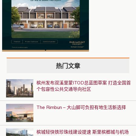
热门文章
槟州发布双溪里蒙ITOD总蓝图草案 打造全国首
个包容性公共交通导向社区
The Rimbun – 大山脚可负担有地生活新选择
槟城轻快铁珍珠线建设提速 斯里槟榔城与机场