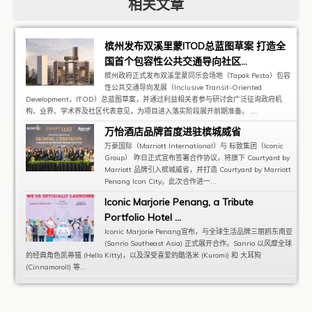
相关文章
槟州发布双溪里蒙ITOD总蓝图草案 打造全
国首个包容性公共交通导向社区...
槟州政府正式发布双溪里蒙同乐会场地（Tapak Pesta）包容
性公共交通导向发展（Inclusive Transit-Oriented
Development，ITOD）总蓝图草案，并通过利益相关者参与研讨会广泛征询政府机
构、业界、学术界及社区代表意见，为项目进入落实阶段展开前期准备。 ...
万怡酒店品牌首度进驻槟城威省
万豪国际（Marriott International）与 标致集团（Iconic
Group） 昨日正式宣布签署合作协议，将旗下 Courtyard by
Marriott 品牌引入槟城威省，并打造 Courtyard by Marriott
Penang Icon City。此次合作进一...
Iconic Marjorie Penang, a Tribute
Portfolio Hotel ...
Iconic Marjorie Penang宣布，与全球生活品牌三丽鸥东南亚
(Sanrio Southeast Asia) 正式展开合作。Sanrio 以风靡全球
的经典角色凯蒂猫 (Hello Kitty)，以及深受喜爱的酷洛米 (Kuromi) 和 大耳狗
(Cinnamoroll) 等...