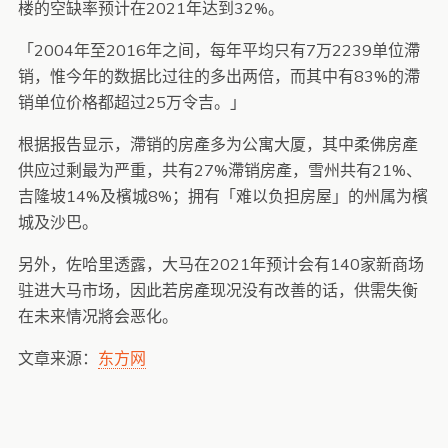
楼的空缺率预计在2021年达到32%。
「2004年至2016年之间，每年平均只有7万2239单位滯
销，惟今年的数据比过往的多出两倍，而其中有83%的滯
销单位价格都超过25万令吉。」
根据报告显示，滯销的房產多为公寓大厦，其中柔佛房產
供应过剩最为严重，共有27%滯销房產，雪州共有21%、
吉隆坡14%及檳城8%；拥有「难以负担房屋」的州属为檳
城及沙巴。
另外，佐哈里透露，大马在2021年预计会有140家新商场
驻进大马市场，因此若房產现况没有改善的话，供需失衡
在未来情况將会恶化。
文章来源：
东方网