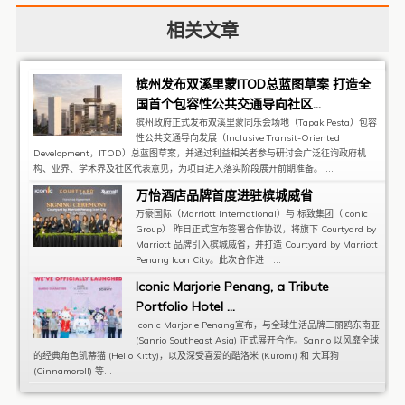
相关文章
槟州发布双溪里蒙ITOD总蓝图草案 打造全
国首个包容性公共交通导向社区...
槟州政府正式发布双溪里蒙同乐会场地（Tapak Pesta）包容
性公共交通导向发展（Inclusive Transit-Oriented
Development，ITOD）总蓝图草案，并通过利益相关者参与研讨会广泛征询政府机
构、业界、学术界及社区代表意见，为项目进入落实阶段展开前期准备。 ...
万怡酒店品牌首度进驻槟城威省
万豪国际（Marriott International）与 标致集团（Iconic
Group） 昨日正式宣布签署合作协议，将旗下 Courtyard by
Marriott 品牌引入槟城威省，并打造 Courtyard by Marriott
Penang Icon City。此次合作进一...
Iconic Marjorie Penang, a Tribute
Portfolio Hotel ...
Iconic Marjorie Penang宣布，与全球生活品牌三丽鸥东南亚
(Sanrio Southeast Asia) 正式展开合作。Sanrio 以风靡全球
的经典角色凯蒂猫 (Hello Kitty)，以及深受喜爱的酷洛米 (Kuromi) 和 大耳狗
(Cinnamoroll) 等...