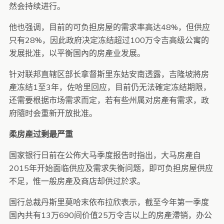
然会持续进行。
他也强调，目前的可负担房屋的需求率高达48%，但供应
只有28%，因此政府决定冻结超过100万令吉高级公寓的
发展批准，以平衡国內的房產业发展。
针对联邦直辖区部长拿督斯里东姑安南透露，吉隆坡將房
產冻结1至3年，佐哈里回应，目前仍无法確定冻结期限，
还需要根据市场需求而定，若有些州属对房產有需求，政
府隨时会重新开放批准。
柔房產过剩最严重
国家银行日前在公佈大马季度报告时指出，大马房產自
2015年开始面临供应及需求失衡问题，即可负担房屋供应
不足，惟一般房產及商店却供过於求。
国行总裁丹斯里莫哈末依布拉欣表示，截至今年第一季度
国內共有13万690间价值25万令吉以上的房產滯销，办公