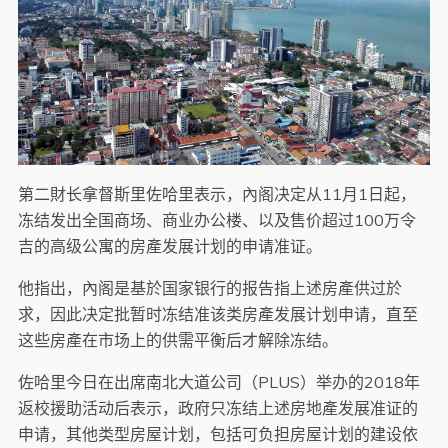
第二財长拿督斯里佐哈里表示，內阁决定从11月1日起，
冻结发出全国商场、商业办公楼、以及售价超过100万令
吉的高级公寓的房產发展计划的申请准证。
他指出，內阁是基於国家银行的报告指上述房產供过於
求，因此决定批暂时冻结准该类房產发展计划申请，直至
这些房產在市场上的供需平衡后才解除冻结。
佐哈里今日在出席南北大道公司（PLUS）举办的2018年
返校援助活动后表示，政府只冻结上述房地產发展准证的
申请，其他类型房屋计划，包括可负担房屋计划的建设依