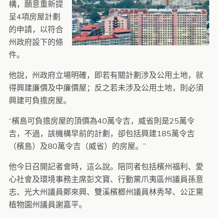
構，願意重新提
呈4項房屋計劃
的申請，以符合
州政府設下的條
件。
他說，州政府立場明確，即若有關計劃涉及公用土地，就
得興建廉價及中廉價屋；反之若未涉及公用土地，則必須
興建可負擔房屋。
“檳島可負擔房屋的頂價為40萬令吉，威省則是25萬令
吉，不過，該機構早前的計劃，卻包括興建185萬令吉
（檳島）及80萬令吉（威省）的房屋。”
他今日召開記者會時，這么說。陪同者包括檳州福利、愛
心社會及環境事務主席彭文寶、行動黨爪夷區州議員孫意
志、光大州議員鄭來興、雙溪檳榔州議員林秀琴、公正黨
植物園州議員謝嘉平。