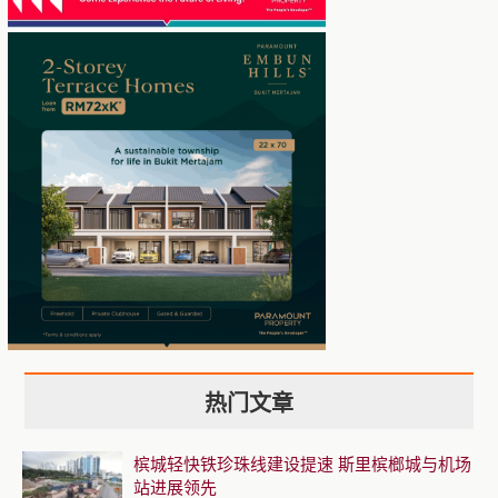
热门文章
槟城轻快铁珍珠线建设提速 斯里槟榔城与机场
站进展领先