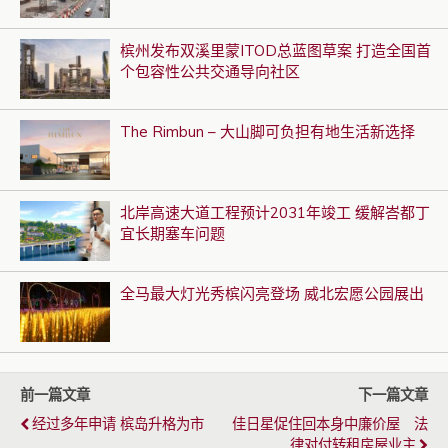
槟州发布双溪里蒙ITOD总蓝图草案 打造全国首
个包容性公共交通导向社区
The Rimbun – 大山脚可负担有地生活新选择
北岸高速大道工程预计2031年竣工 缓解峇都丁
宜长期塞车问题
全马最大灯光秀槟闪亮登场 威北宏愿公园展出
前一篇文章
下一篇文章
经过多年申请 槟岛升格为市
佳日星促住回本身中廉价屋 法
律对付转租房屋业主