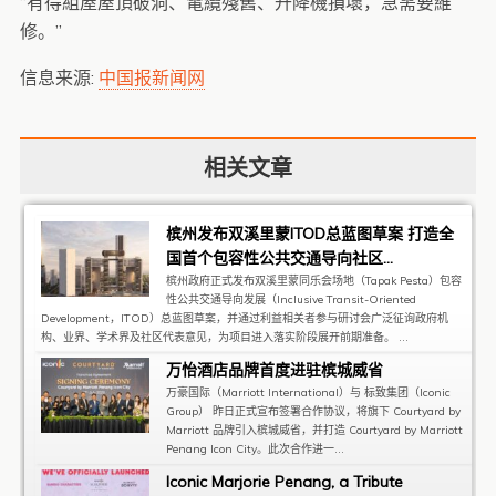
“有得組屋屋頂破洞、電纜殘舊、升降機損壞，急需要維
修。”
信息来源:
中国报新闻网
相关文章
槟州发布双溪里蒙ITOD总蓝图草案 打造全
国首个包容性公共交通导向社区...
槟州政府正式发布双溪里蒙同乐会场地（Tapak Pesta）包容
性公共交通导向发展（Inclusive Transit-Oriented
Development，ITOD）总蓝图草案，并通过利益相关者参与研讨会广泛征询政府机
构、业界、学术界及社区代表意见，为项目进入落实阶段展开前期准备。 ...
万怡酒店品牌首度进驻槟城威省
万豪国际（Marriott International）与 标致集团（Iconic
Group） 昨日正式宣布签署合作协议，将旗下 Courtyard by
Marriott 品牌引入槟城威省，并打造 Courtyard by Marriott
Penang Icon City。此次合作进一...
Iconic Marjorie Penang, a Tribute