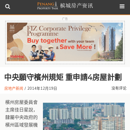
广告
中央願守檳州規矩 重申請4房屋計劃
没有评论
房地产新闻
/
2014年12月19日
檳州房屋委員會
主席佳日星說，
隸屬中央政府的
檳州區域發展機