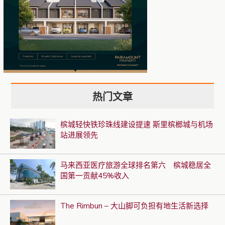
热门文章
槟城轻快铁珍珠线建设提速 斯里槟榔城与机场
站进展领先
马来西亚医疗旅游全球排名第六 槟城稳居全
国第一贡献45%收入
The Rimbun – 大山脚可负担有地生活新选择