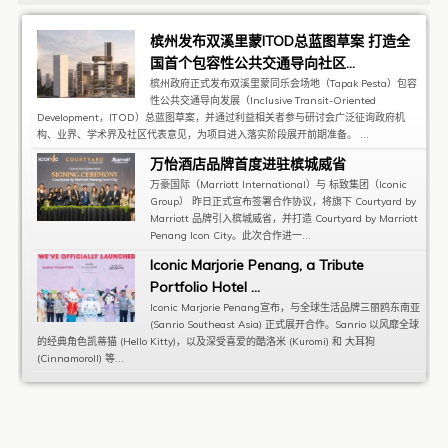
槟州发布双溪里蒙ITOD总蓝图草案 打造全
国首个包容性公共交通导向社区...
槟州政府正式发布双溪里蒙同乐会场地（Tapak Pesta）包容
性公共交通导向发展（Inclusive Transit-Oriented
Development，ITOD）总蓝图草案，并通过利益相关者参与研讨会广泛征询政府机
构、业界、学术界及社区代表意见，为项目进入落实阶段展开前期准备。 ...
万怡酒店品牌首度进驻槟城威省
万豪国际（Marriott International）与 标致集团（Iconic
Group） 昨日正式宣布签署合作协议，将旗下 Courtyard by
Marriott 品牌引入槟城威省，并打造 Courtyard by Marriott
Penang Icon City。此次合作进一...
Iconic Marjorie Penang, a Tribute
Portfolio Hotel ...
Iconic Marjorie Penang宣布，与全球生活品牌三丽鸥东南亚
(Sanrio Southeast Asia) 正式展开合作。Sanrio 以风靡全球
的经典角色凯蒂猫 (Hello Kitty)，以及深受喜爱的酷洛米 (Kuromi) 和 大耳狗
(Cinnamoroll) 等...