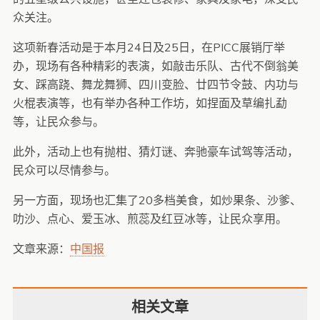
众关注。
这项新春活动是于本月24日及25日，在PICC展销厅举
办，现场有各种精彩的表演，如敲击乐队、古代不倒翁美
女、踩高跷、舞龙舞狮、四川变脸、廿四节令鼓、内功与
火棍表演等，也有举办各种工作坊，如捏面及草编扎勐
等，让民众参与。
此外，活动上也有抛柑、猜灯谜、奔驰豪车试驾等活动，
民众可以尽情参与。
另一方面，现场也汇集了20多档美食，如炒果条、沙爹、
叻沙、点心、爱玉冰、煎蕊及红豆冰等，让民众享用。
文章来源：
中国报
相关文章