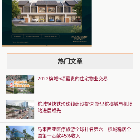
热门文章
2022槟城5项最贵的住宅物业交易
槟城轻快铁珍珠线建设提速 斯里槟榔城与机场
站进展领先
马来西亚医疗旅游全球排名第六 槟城稳居全
国第一贡献45%收入