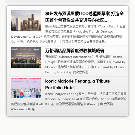
槟州发布双溪里蒙ITOD总蓝图草案 打造全
国首个包容性公共交通导向社区...
槟州政府正式发布双溪里蒙同乐会场地（Tapak Pesta）包容
性公共交通导向发展（Inclusive Transit-Oriented
Development，ITOD）总蓝图草案，并通过利益相关者参与研讨会广泛征询政府机
构、业界、学术界及社区代表意见，为项目进入落实阶段展开前期准备。 ...
万怡酒店品牌首度进驻槟城威省
万豪国际（Marriott International）与 标致集团（Iconic
Group） 昨日正式宣布签署合作协议，将旗下 Courtyard by
Marriott 品牌引入槟城威省，并打造 Courtyard by Marriott
Penang Icon City。此次合作进一...
Iconic Marjorie Penang, a Tribute
Portfolio Hotel ...
Iconic Marjorie Penang宣布，与全球生活品牌三丽鸥东南亚
(Sanrio Southeast Asia) 正式展开合作。Sanrio 以风靡全球
的经典角色凯蒂猫 (Hello Kitty)，以及深受喜爱的酷洛米 (Kuromi) 和 大耳狗
(Cinnamoroll) 等...