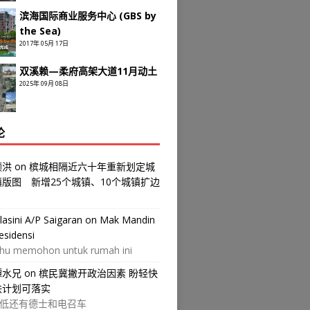
滨海国际商业服务中心 (GBS by
the Sea)
2017年 05月 17日
双溪赖—柔府高架大道11月动土
2025年 09月 08日
论
颜洪
on
槟城相隔近六十年重新划定城
镇版图 新增25个城镇、10个城镇扩边
ilasini A/P Saigaran
on
Mak Mandin
esidensi
hu memohon untuk rumah ini
譚水兄
on
槟民冀撇开政治因素 盼轻快
铁计划可落实
低还有德士和电召车