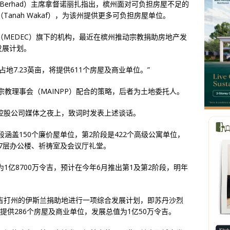
gs Berhad）主席拿督诺丽扎指出，槟州面对可负担房屋不足的
anah Wakaf），为该州提供更多可负担房屋单位。
MEDEC）旗下的机构，最近在槟州推动宗教捐助房地产发
综合发展计划。
地7.23英亩，将提供611个房屋及商业单位。”
宗教理事会（MAINPP）配合的策略，后者为土地委托人。
控股公司媒体之夜上，致词时发表上述谈话。
涵盖150个廉价屋单位，第2阶段是422个高级公寓单位，
座7层办公楼、祈祷室及会议厅礼堂。
1亿8700万令吉，预计在今年6月推出第1及第2阶段，明年
吉打州的伊斯兰捐助地进行一项综合发展计划，即苏丹沙烈
将提供286个房屋及商业单位，发展总值为1亿50万令吉。