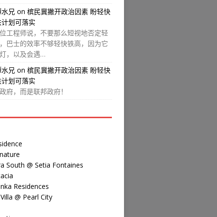
譚水兄
on
槟民冀撇开政治因素 盼轻快
铁计划可落实
位工程师说，不要那么短视地否定轻
，巴士的效率不够轻快铁高，因为它
灯，以及会遇…
譚水兄
on
槟民冀撇开政治因素 盼轻快
铁计划可落实
政府，而是联邦政府！
sidence
nature
a South @ Setia Fontaines
acia
inka Residences
illa @ Pearl City