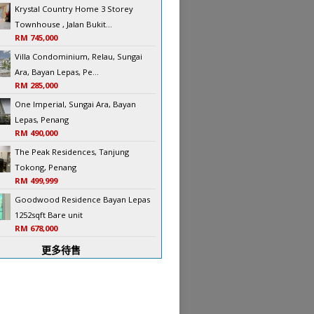
Krystal Country Home 3 Storey
Townhouse , Jalan Bukit...
RM 745,000
Villa Condominium, Relau, Sungai
Ara, Bayan Lepas, Pe...
RM 285,000
One Imperial, Sungai Ara, Bayan
Lepas, Penang
RM 490,000
The Peak Residences, Tanjung
Tokong, Penang
RM 499,999
Goodwood Residence Bayan Lepas
1252sqft Bare unit
RM 678,000
更多待售