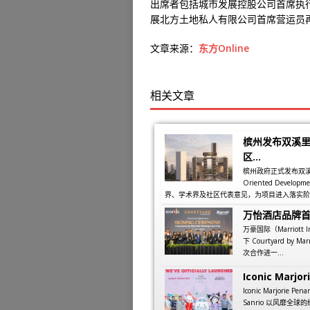
出席者包括城市发展控股公司首席执
展北方土地私人有限公司首席营运员
文章来源：
东方Online
相关文章
槟州发布双溪里
区...
槟州政府正式发布双溪里蒙同
Oriented Dev
界、学术界及社区代表意见，为项目进入落实阶段
万怡酒店品牌
万豪国际（Marriott
下 Courtyard by M
次合作进一...
Iconic Marjori
Iconic Marjorie
Sanrio 以风靡全球的