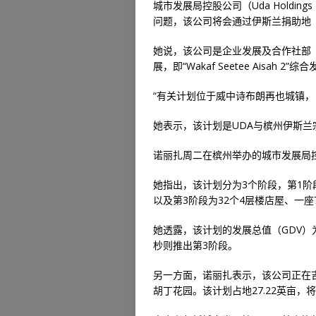
城市发展局控股公司（Uda Holdin
问题，该公司将会通过伊斯兰捐助地（T
她说，该公司是企业发展及合作社部（
展，即“Wakaf Seetee Aisah 2”
“有关计划位于威中诗布朗再也城镇，占
她表示，该计划是UDA与槟州伊斯兰
诺丽扎周二在槟州举办的城市发展局
她指出，该计划分为3个阶段，第1阶段
以及第3阶段为32个4层楼店屋、一
她透露，该计划的发展总值（GDV）为
杪则推出第3阶段。
另一方面，诺丽扎表示，该公司正在
胡丁花园。该计划占地27.22英亩，