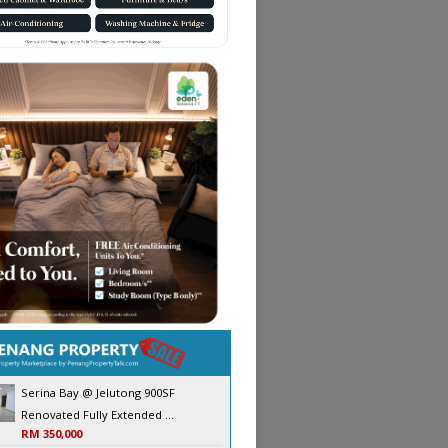
Serina Bay @ Jelutong 900SF
Renovated Fully Extended ...
RM 350,000