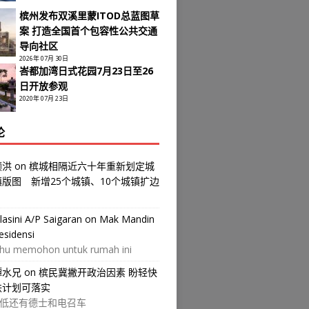
槟州发布双溪里蒙ITOD总蓝图草
案 打造全国首个包容性公共交通
导向社区
2026年 07月 30日
峇都加湾日式花园7月23日至26
日开放参观
2020年 07月 23日
论
颜洪
on
槟城相隔近六十年重新划定城
镇版图 新增25个城镇、10个城镇扩边
ilasini A/P Saigaran
on
Mak Mandin
esidensi
hu memohon untuk rumah ini
譚水兄
on
槟民冀撇开政治因素 盼轻快
铁计划可落实
低还有德士和电召车