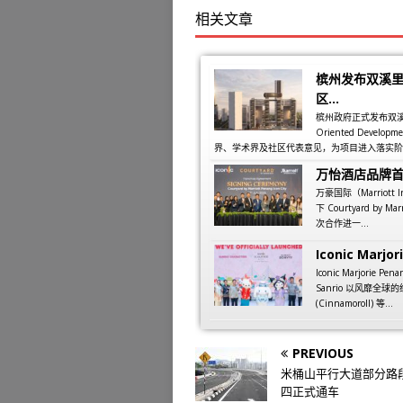
相关文章
槟州发布双溪里
区...
槟州政府正式发布双溪里蒙同
Oriented Dev
界、学术界及社区代表意见，为项目进入落实阶段
万怡酒店品牌
万豪国际（Marriott
下 Courtyard by M
次合作进一...
Iconic Marjori
Iconic Marjorie
Sanrio 以风靡全球的
(Cinnamoroll) 等...
PREVIOUS
米桶山平行大道部分路段
四正式通车