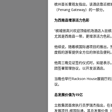
槟州首长曹观友指出，该酒店靠近槟城
（Penang Gateway）的一部分。
为西南县增添活力色彩
“槟城很高兴欢迎顶级机场酒店入驻
尤其是西南县一带，更增添活力色彩。
他续说，随着槟国际通项目的推出，
度假的游客提供全方位的体验及便利
他周三晚见证签约仪式时，如是表示
团签署管理协议，以开发该酒店。
当晚也举行Rackson House
议。
总发展价值为15亿
立胜集团首席执行员罗瑞杰指出，在
发展项目-槟国际通，其总发展价值（G