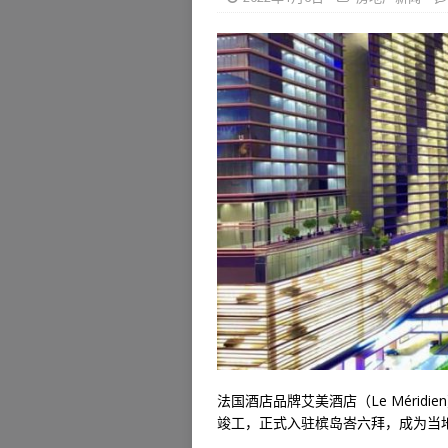
法国酒店品牌艾美酒店（Le Mérid
竣工，正式入驻槟岛峇六拜，成为当