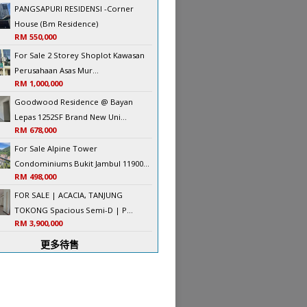
PANGSAPURI RESIDENSI -Corner
House (Bm Residence)
RM 550,000
For Sale 2 Storey Shoplot Kawasan
Perusahaan Asas Mur...
RM 1,000,000
Goodwood Residence @ Bayan
Lepas 1252SF Brand New Uni...
RM 678,000
For Sale Alpine Tower
Condominiums Bukit Jambul 11900...
RM 498,000
FOR SALE | ACACIA, TANJUNG
TOKONG Spacious Semi-D | P...
RM 3,900,000
更多待售