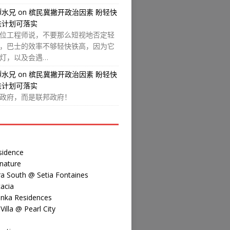
譚水兄
on
槟民冀撇开政治因素 盼轻快
铁计划可落实
位工程师说，不要那么短视地否定轻
，巴士的效率不够轻快铁高，因为它
灯，以及会遇…
譚水兄
on
槟民冀撇开政治因素 盼轻快
铁计划可落实
政府，而是联邦政府！
sidence
nature
a South @ Setia Fontaines
acia
inka Residences
illa @ Pearl City