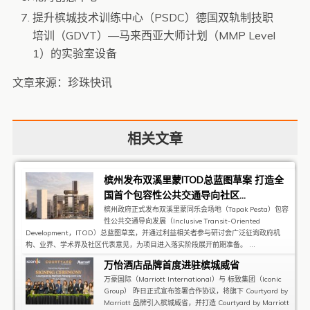
提升槟城技术训练中心（PSDC）德国双轨制技职
培训（GDVT）—马来西亚大师计划（MMP Level
1）的实验室设备
文章来源：珍珠快讯
相关文章
槟州发布双溪里蒙ITOD总蓝图草案 打造全
国首个包容性公共交通导向社区...
槟州政府正式发布双溪里蒙同乐会场地（Tapak Pesta）包容
性公共交通导向发展（Inclusive Transit-Oriented
Development，ITOD）总蓝图草案，并通过利益相关者参与研讨会广泛征询政府机
构、业界、学术界及社区代表意见，为项目进入落实阶段展开前期准备。 ...
万怡酒店品牌首度进驻槟城威省
万豪国际（Marriott International）与 标致集团（Iconic
Group） 昨日正式宣布签署合作协议，将旗下 Courtyard by
Marriott 品牌引入槟城威省，并打造 Courtyard by Marriott