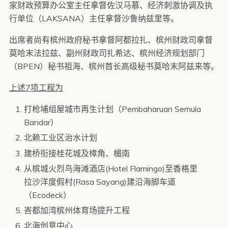
家财政预算办公室主任拿督佐汉马慕、经济刺激协调及执
行单位（LAKSANA）主任拿督沙鲁纳兹里等。
出席者尚有槟州政府秘书拿督阿都拉扎、槟州财政司拿督
莫哈末法拉兹、副州财政司扎希达、槟州经济规划部门
（BPEN）秘书祖海、槟州首长高级秘书莫哈末阿兹来等。
上述7项工程为
打枪埔组屋城市再生计划（Pembaharuan Semula
Bandar）
北赖工业区治水计划
建桥衔接桂花城及樟角、楣南
从槟城火烈鸟海滩酒店(Hotel Flamingo)至香格里
拉沙洋度假村(Rasa Sayang)建沿海脚车道
（Ecodeck）
峇都加湾槟州体育场提升工程
北海创意中心