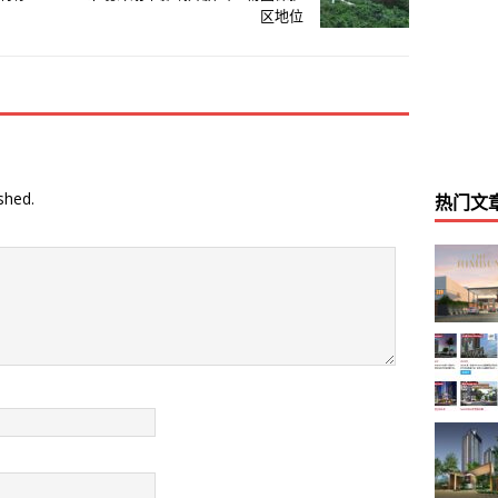
区地位
shed.
热门文