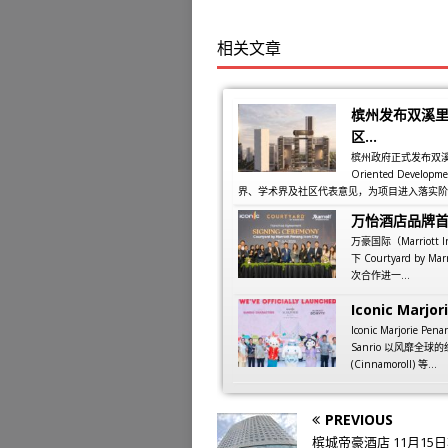
相关文章
槟州发布双溪里
区...
槟州政府正式发布双溪里蒙同
Oriented Dev
界、学术界及社区代表意见，为项目进入落实阶段
万怡酒店品牌
万豪国际（Marriott
下 Courtyard by M
次合作进一...
Iconic Marjori
Iconic Marjorie
Sanrio 以风靡全球的
(Cinnamoroll) 等...
PREVIOUS
槟城帝豪酒店 11月15