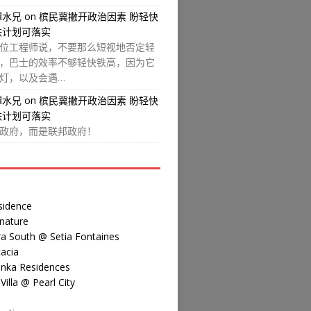
譚水兄
on
槟民冀撇开政治因素 盼轻快
铁计划可落实
位工程师说，不要那么短视地否定轻
，巴士的效率不够轻快铁高，因为它
灯，以及会遇…
譚水兄
on
槟民冀撇开政治因素 盼轻快
铁计划可落实
政府，而是联邦政府！
sidence
nature
a South @ Setia Fontaines
acia
inka Residences
illa @ Pearl City