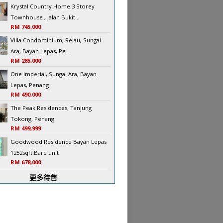
Krystal Country Home 3 Storey
Townhouse , Jalan Bukit...
RM 745,000
Villa Condominium, Relau, Sungai
Ara, Bayan Lepas, Pe...
RM 285,000
One Imperial, Sungai Ara, Bayan
Lepas, Penang
RM 490,000
The Peak Residences, Tanjung
Tokong, Penang
RM 499,999
Goodwood Residence Bayan Lepas
1252sqft Bare unit
RM 678,000
更多待售