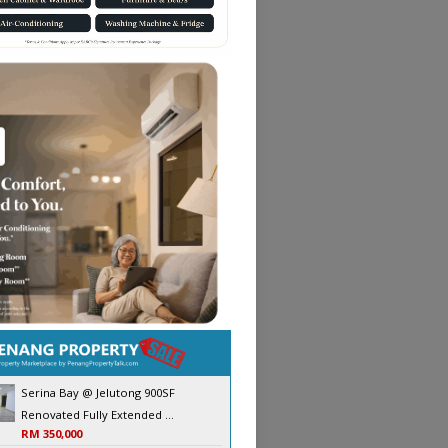
Serina Bay @ Jelutong 900SF
Renovated Fully Extended ...
RM 350,000