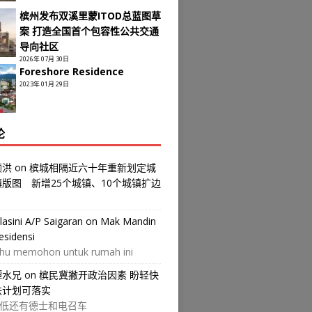
槟州发布双溪里蒙ITOD总蓝图草
案 打造全国首个包容性公共交通
导向社区
2026年 07月 30日
Foreshore Residence
2023年 01月 29日
论
颜洪
on
槟城相隔近六十年重新划定城
镇版图 新增25个城镇、10个城镇扩边
ilasini A/P Saigaran
on
Mak Mandin
esidensi
hu memohon untuk rumah ini
譚水兄
on
槟民冀撇开政治因素 盼轻快
铁计划可落实
低还有德士和电召车