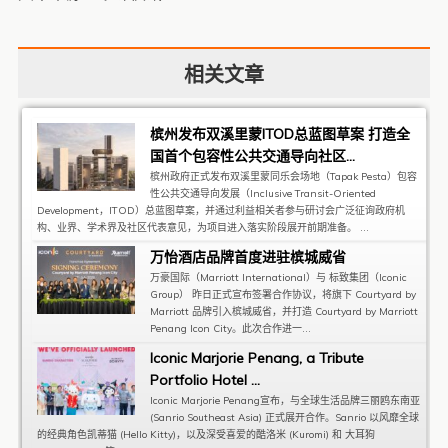
相关文章
槟州发布双溪里蒙ITOD总蓝图草案 打造全
国首个包容性公共交通导向社区...
槟州政府正式发布双溪里蒙同乐会场地（Tapak Pesta）包容
性公共交通导向发展（Inclusive Transit-Oriented
Development，ITOD）总蓝图草案，并通过利益相关者参与研讨会广泛征询政府机
构、业界、学术界及社区代表意见，为项目进入落实阶段展开前期准备。 ...
万怡酒店品牌首度进驻槟城威省
万豪国际（Marriott International）与 标致集团（Iconic
Group） 昨日正式宣布签署合作协议，将旗下 Courtyard by
Marriott 品牌引入槟城威省，并打造 Courtyard by Marriott
Penang Icon City。此次合作进一...
Iconic Marjorie Penang, a Tribute
Portfolio Hotel ...
Iconic Marjorie Penang宣布，与全球生活品牌三丽鸥东南亚
(Sanrio Southeast Asia) 正式展开合作。Sanrio 以风靡全球
的经典角色凯蒂猫 (Hello Kitty)，以及深受喜爱的酷洛米 (Kuromi) 和 大耳狗