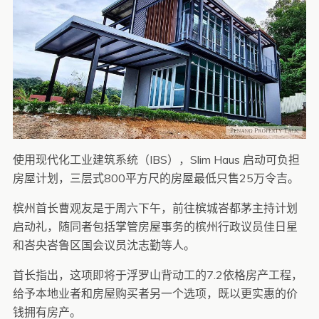
使用现代化工业建筑系统（IBS），Slim Haus 启动可负担
房屋计划，三层式800平方尺的房屋最低只售25万令吉。
槟州首长曹观友是于周六下午，前往槟城峇都茅主持计划
启动礼，随同者包括掌管房屋事务的槟州行政议员佳日星
和峇央峇鲁区国会议员沈志勤等人。
首长指出，这项即将于浮罗山背动工的7.2依格房产工程，
给予本地业者和房屋购买者另一个选项，既以更实惠的价
钱拥有房产。