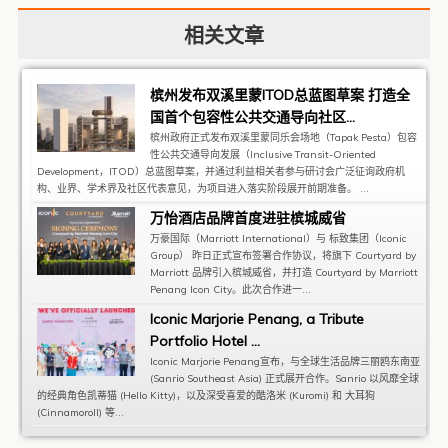
相关文章
槟州发布双溪里蒙ITOD总蓝图草案 打造全
国首个包容性公共交通导向社区...
槟州政府正式发布双溪里蒙同乐会场地（Tapak Pesta）包容
性公共交通导向发展（Inclusive Transit-Oriented
Development，ITOD）总蓝图草案，并通过利益相关者参与研讨会广泛征询政府机
构、业界、学术界及社区代表意见，为项目进入落实阶段展开前期准备。 ...
万怡酒店品牌首度进驻槟城威省
万豪国际（Marriott International）与 标致集团（Iconic
Group） 昨日正式宣布签署合作协议，将旗下 Courtyard by
Marriott 品牌引入槟城威省，并打造 Courtyard by Marriott
Penang Icon City。此次合作进一...
Iconic Marjorie Penang, a Tribute
Portfolio Hotel ...
Iconic Marjorie Penang宣布，与全球生活品牌三丽鸥东南亚
(Sanrio Southeast Asia) 正式展开合作。Sanrio 以风靡全球
的经典角色凯蒂猫 (Hello Kitty)，以及深受喜爱的酷洛米 (Kuromi) 和 大耳狗
(Cinnamoroll) 等...