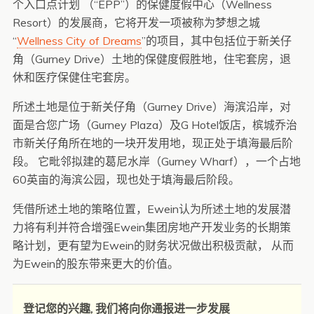
个入口点计划 （“EPP”）的保健度假中心（Wellness
Resort）的发展商，它将开发一项被称为梦想之城
“
Wellness City of Dreams
”的项目，其中包括位于新关仔
角（Gurney Drive）土地的保健度假胜地，住宅套房，退
休和医疗保健住宅套房。
所述土地是位于新关仔角（Gurney Drive）海滨沿岸，对
面是合您广场（Gurney Plaza）及G Hotel饭店，槟城乔治
市新关仔角所在地的一块开发用地，现正处于填海最后阶
段。 它毗邻拟建的葛尼水岸（Gurney Wharf），一个占地
60英亩的海滨公园，现也处于填海最后阶段。
凭借所述土地的策略位置，Ewein认为所述土地的发展潜
力将有利并符合增强Ewein集团房地产开发业务的长期策
略计划，更有望为Ewein的财务状况做出积极贡献， 从而
为Ewein的股东带来更大的价值。
登记您的兴趣, 我们将向你通报进一步发展