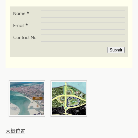
Name
*
Email
*
Contact No
Submit
大概位置