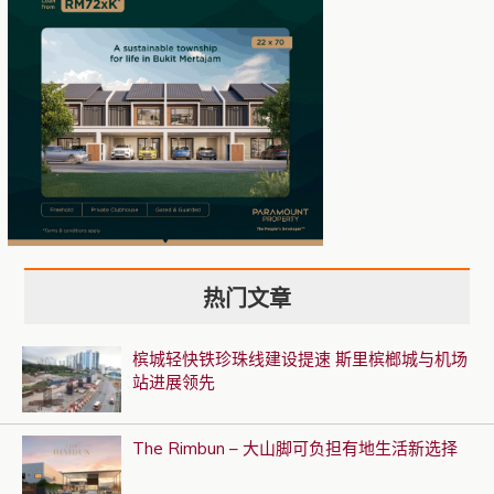
热门文章
槟城轻快铁珍珠线建设提速 斯里槟榔城与机场
站进展领先
The Rimbun – 大山脚可负担有地生活新选择