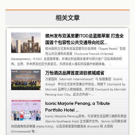
相关文章
槟州发布双溪里蒙ITOD总蓝图草案 打造全
国首个包容性公共交通导向社区...
槟州政府正式发布双溪里蒙同乐会场地（Tapak Pesta）包容
性公共交通导向发展（Inclusive Transit-Oriented
Development，ITOD）总蓝图草案，并通过利益相关者参与研讨会广泛征询政府机
构、业界、学术界及社区代表意见，为项目进入落实阶段展开前期准备。 ...
万怡酒店品牌首度进驻槟城威省
万豪国际（Marriott International）与 标致集团（Iconic
Group） 昨日正式宣布签署合作协议，将旗下 Courtyard by
Marriott 品牌引入槟城威省，并打造 Courtyard by Marriott
Penang Icon City。此次合作进一...
Iconic Marjorie Penang, a Tribute
Portfolio Hotel ...
Iconic Marjorie Penang宣布，与全球生活品牌三丽鸥东南亚
(Sanrio Southeast Asia) 正式展开合作。Sanrio 以风靡全球
的经典角色凯蒂猫 (Hello Kitty)，以及深受喜爱的酷洛米 (Kuromi) 和 大耳狗
(Cinnamoroll) 等...