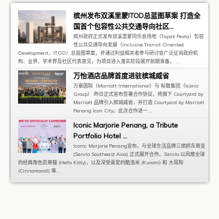
槟州发布双溪里蒙ITOD总蓝图草案 打造全
国首个包容性公共交通导向社区...
槟州政府正式发布双溪里蒙同乐会场地（Tapak Pesta）包容
性公共交通导向发展（Inclusive Transit-Oriented
Development，ITOD）总蓝图草案，并通过利益相关者参与研讨会广泛征询政府机
构、业界、学术界及社区代表意见，为项目进入落实阶段展开前期准备。 ...
万怡酒店品牌首度进驻槟城威省
万豪国际（Marriott International）与 标致集团（Iconic
Group） 昨日正式宣布签署合作协议，将旗下 Courtyard by
Marriott 品牌引入槟城威省，并打造 Courtyard by Marriott
Penang Icon City。此次合作进一...
Iconic Marjorie Penang, a Tribute
Portfolio Hotel ...
Iconic Marjorie Penang宣布，与全球生活品牌三丽鸥东南亚
(Sanrio Southeast Asia) 正式展开合作。Sanrio 以风靡全球
的经典角色凯蒂猫 (Hello Kitty)，以及深受喜爱的酷洛米 (Kuromi) 和 大耳狗
(Cinnamoroll) 等...