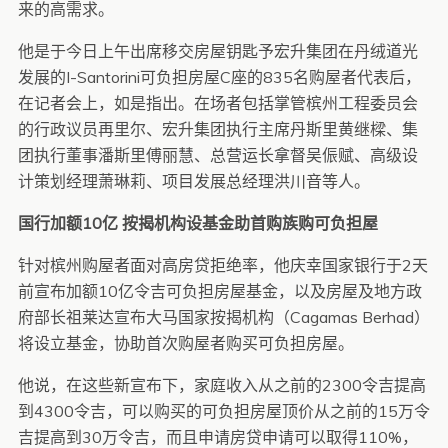
来的高需求。
他是于今日上午出席移交房屋钥匙予宏升集团在丹绒道光
发展的I-Santorini可负担房屋C座的835名购屋者代表后，
在记者会上，如是指出。在场者包括掌管槟州工程委员会
的行政议员再里尔、宏升集团执行主席丹斯里黄继樑、集
团执行董事潘斯里傅丽慧、总营运长拿督吴侲赋、高级设
计策划经理萧琳莉、项目发展总经理洪川音等人。
国行加额10亿 按揭机构设基金助首购族购可负担屋
针对槟州购屋者面对高房贷拒绝率，他庆幸国家银行于2天
前宣布加额10亿令吉可负担房屋基金，以及房屋及地方政
府部长祖莱达宣布大马国家按揭机构（Cagamas Berhad）
将设立基金，协助首次购屋者购买可负担房屋。
他说，在这些新宣布下，家庭收入从之前的2300令吉提高
到4300令吉，可以购买的可负担房屋顶价从之前的15万令
吉提高到30万令吉，而且申请房贷申请可以取得110%，