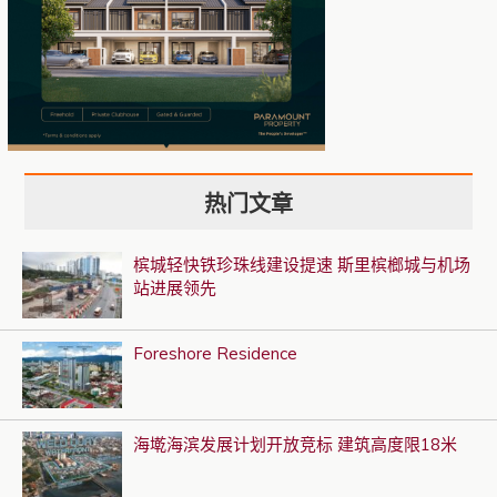
热门文章
槟城轻快铁珍珠线建设提速 斯里槟榔城与机场
站进展领先
Foreshore Residence
海墘海滨发展计划开放竞标 建筑高度限18米