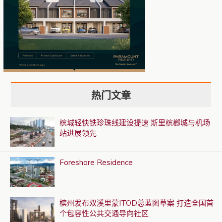
热门文章
槟城轻快铁珍珠线建设提速 斯里槟榔城与机场
站进展领先
Foreshore Residence
槟州发布双溪里蒙ITOD总蓝图草案 打造全国首
个包容性公共交通导向社区