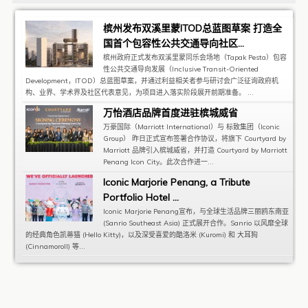
槟州发布双溪里蒙ITOD总蓝图草案 打造全
国首个包容性公共交通导向社区...
槟州政府正式发布双溪里蒙同乐会场地（Tapak Pesta）包容
性公共交通导向发展（Inclusive Transit-Oriented
Development，ITOD）总蓝图草案，并通过利益相关者参与研讨会广泛征询政府机
构、业界、学术界及社区代表意见，为项目进入落实阶段展开前期准备。 ...
万怡酒店品牌首度进驻槟城威省
万豪国际（Marriott International）与 标致集团（Iconic
Group） 昨日正式宣布签署合作协议，将旗下 Courtyard by
Marriott 品牌引入槟城威省，并打造 Courtyard by Marriott
Penang Icon City。此次合作进一...
Iconic Marjorie Penang, a Tribute
Portfolio Hotel ...
Iconic Marjorie Penang宣布，与全球生活品牌三丽鸥东南亚
(Sanrio Southeast Asia) 正式展开合作。Sanrio 以风靡全球
的经典角色凯蒂猫 (Hello Kitty)，以及深受喜爱的酷洛米 (Kuromi) 和 大耳狗
(Cinnamoroll) 等...