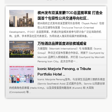
槟州发布双溪里蒙ITOD总蓝图草案 打造全
国首个包容性公共交通导向社区...
槟州政府正式发布双溪里蒙同乐会场地（Tapak Pesta）包容
性公共交通导向发展（Inclusive Transit-Oriented
Development，ITOD）总蓝图草案，并通过利益相关者参与研讨会广泛征询政府机
构、业界、学术界及社区代表意见，为项目进入落实阶段展开前期准备。 ...
万怡酒店品牌首度进驻槟城威省
万豪国际（Marriott International）与 标致集团（Iconic
Group） 昨日正式宣布签署合作协议，将旗下 Courtyard by
Marriott 品牌引入槟城威省，并打造 Courtyard by Marriott
Penang Icon City。此次合作进一...
Iconic Marjorie Penang, a Tribute
Portfolio Hotel ...
Iconic Marjorie Penang宣布，与全球生活品牌三丽鸥东南亚
(Sanrio Southeast Asia) 正式展开合作。Sanrio 以风靡全球
的经典角色凯蒂猫 (Hello Kitty)，以及深受喜爱的酷洛米 (Kuromi) 和 大耳狗
(Cinnamoroll) 等...