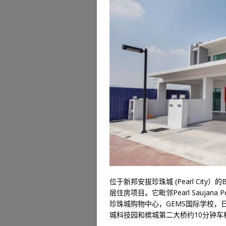
位于新邦安拔珍珠城 (Pearl City）的B
层住房项目。它毗邻Pearl Saujana 
珍珠城购物中心，GEMS国际学校，
城科技园和槟城第二大桥约10分钟车