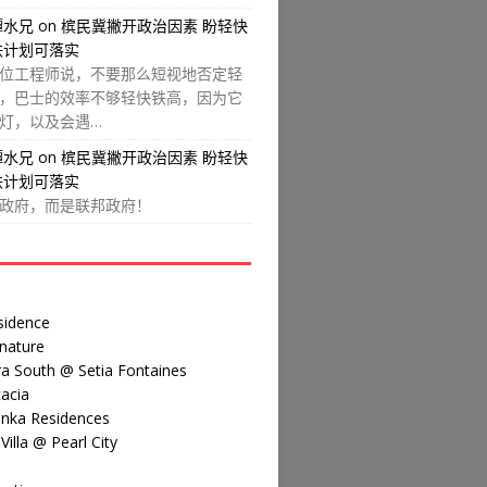
譚水兄
on
槟民冀撇开政治因素 盼轻快
铁计划可落实
位工程师说，不要那么短视地否定轻
，巴士的效率不够轻快铁高，因为它
灯，以及会遇…
譚水兄
on
槟民冀撇开政治因素 盼轻快
铁计划可落实
政府，而是联邦政府！
sidence
nature
a South @ Setia Fontaines
acia
inka Residences
illa @ Pearl City