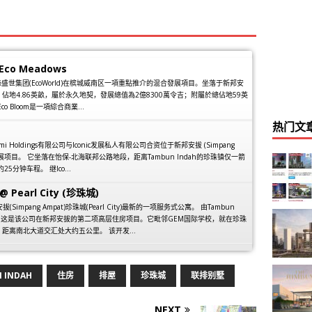
 Eco Meadows
一项由綠盛世集团(EcoWorld)在槟城威南区一項重點推介的混合發展項目。坐落于新邦安
pat)，佔地4.86英畝，屬於永久地契，發展總值為2億8300萬令吉；附屬於總佔地59英
Eco Bloom是一項綜合商業...
热门文
anbumi Holdings有限公司与Iconic发展私人有限公司合资位于新邦安拔 (Simpang
发展项目。 它坐落在怡保-北海联邦公路地段，距离Tambun Indah的珍珠镇仅一箭
5分钟车程。 继Ico...
@ Pearl City (珍珠城)
安拔(Simpang Ampat)珍珠城(Pearl City)最新的一项服务式公寓。 由Tambun
建，这是该公司在新邦安拔的第二项高层住房项目。它毗邻GEM国际学校，就在珍珠
距离南北大道交汇处大约五公里。 该开发...
 INDAH
住房
排屋
珍珠城
联排别墅
NEXT