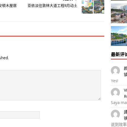
安顿木屋居
亚依淡往敦林大道工程8月动土
最新评
shed.
Yes!
V
R
Saya ma
说到效率