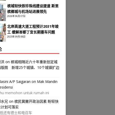
槟城轻快铁珍珠线建设提速 斯里
槟榔城与机场站进展领先
2026年 06月 07日
北岸高速大道工程预计2031年竣
工 缓解峇都丁宜长期塞车问题
2025年 09月 08日
论
颜洪
on
槟城相隔近六十年重新划定城
镇版图 新增25个城镇、10个城镇扩边
ilasini A/P Saigaran
on
Mak Mandin
esidensi
hu memohon untuk rumah ini
譚水兄
on
槟民冀撇开政治因素 盼轻快
铁计划可落实
低还有德士和电召车