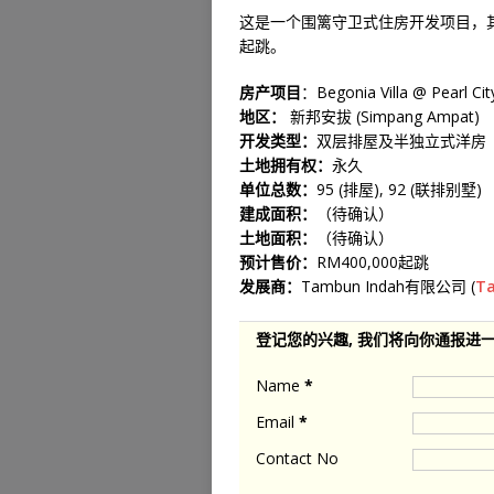
这是一个围篱守卫式住房开发项目，其中
起跳。
房产项目
：Begonia Villa @ Pearl Cit
地区：
新邦安拔 (Simpang Ampat)
开发类型：
双层排屋及半独立式洋房
土地拥有权：
永久
单位总数：
95 (排屋), 92 (联排别墅)
建成面积：
（待确认）
土地面积：
（待确认）
预计售价：
RM400,000起跳
发展商：
Tambun Indah有限公司 (
T
登记您的兴趣, 我们将向你通报进
Name
*
Email
*
Contact No