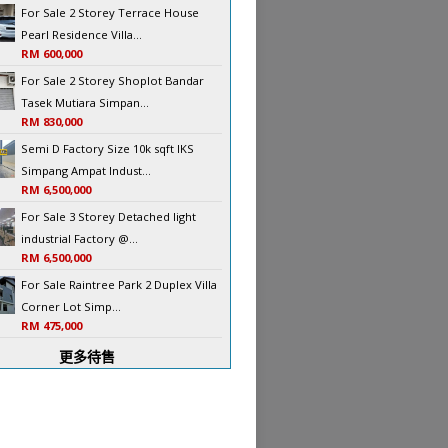
For Sale 2 Storey Terrace House
Pearl Residence Villa...
RM 600,000
For Sale 2 Storey Shoplot Bandar
Tasek Mutiara Simpan...
RM 830,000
Semi D Factory Size 10k sqft IKS
Simpang Ampat Indust...
RM 6,500,000
For Sale 3 Storey Detached light
industrial Factory @...
RM 6,500,000
For Sale Raintree Park 2 Duplex Villa
Corner Lot Simp...
RM 475,000
更多待售