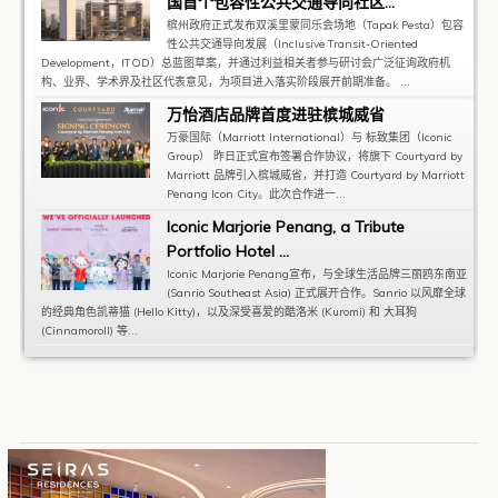
国首个包容性公共交通导向社区...
槟州政府正式发布双溪里蒙同乐会场地（Tapak Pesta）包容
性公共交通导向发展（Inclusive Transit-Oriented
Development，ITOD）总蓝图草案，并通过利益相关者参与研讨会广泛征询政府机
构、业界、学术界及社区代表意见，为项目进入落实阶段展开前期准备。 ...
万怡酒店品牌首度进驻槟城威省
万豪国际（Marriott International）与 标致集团（Iconic
Group） 昨日正式宣布签署合作协议，将旗下 Courtyard by
Marriott 品牌引入槟城威省，并打造 Courtyard by Marriott
Penang Icon City。此次合作进一...
Iconic Marjorie Penang, a Tribute
Portfolio Hotel ...
Iconic Marjorie Penang宣布，与全球生活品牌三丽鸥东南亚
(Sanrio Southeast Asia) 正式展开合作。Sanrio 以风靡全球
的经典角色凯蒂猫 (Hello Kitty)，以及深受喜爱的酷洛米 (Kuromi) 和 大耳狗
(Cinnamoroll) 等...