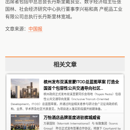
出席者包括中总总会长丹斯里戴良业、数字经济组主任张
国林、社会经济研究中心执行董事李兴裕和高 产柅品工业
有限公司总执行长丹斯里林宽城。
文章来源：
中国报
相关文章
槟州发布双溪里蒙ITOD总蓝图草案 打造全
国首个包容性公共交通导向社区...
槟州政府正式发布双溪里蒙同乐会场地（Tapak Pesta）包容
性公共交通导向发展（Inclusive Transit-Oriented
Development，ITOD）总蓝图草案，并通过利益相关者参与研讨会广泛征询政府机
构、业界、学术界及社区代表意见，为项目进入落实阶段展开前期准备。 ...
万怡酒店品牌首度进驻槟城威省
万豪国际（Marriott International）与 标致集团（Iconic
Group） 昨日正式宣布签署合作协议，将旗下 Courtyard by