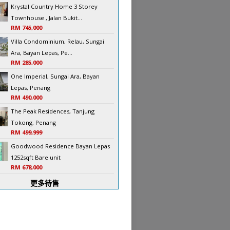
Krystal Country Home 3 Storey
Townhouse , Jalan Bukit...
RM 745,000
Villa Condominium, Relau, Sungai
Ara, Bayan Lepas, Pe...
RM 285,000
One Imperial, Sungai Ara, Bayan
Lepas, Penang
RM 490,000
The Peak Residences, Tanjung
Tokong, Penang
RM 499,999
Goodwood Residence Bayan Lepas
1252sqft Bare unit
RM 678,000
更多待售