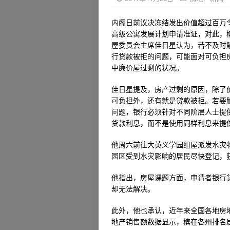
内阁日前议决冻结发出价值超过百万
高级公寓发展计划申请准证，对此，
屋委员会主席佳日星认为，若不及时
行贷款被拒的问题，可能面对可负担
中廉价屋过剩的状况。
佳日星提及，房产过剩的原因，除了
可负担外，还有就是贷款被拒。若要
问题，银行必须针对不同阶层人士提
贷款利息，而不是使用同样利息来提
他周六前往大英义学园组屋派发水灾
园区受到水灾影响的居民尽快登记，获
他指出，房屋课题方面，申请者银行
却无法解决。
此外，他也承认，近年来全国各地房
地产销售额数据显示，槟在各州排名