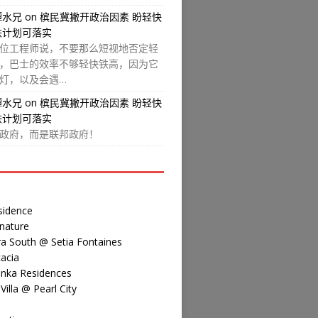
譚水兄
on
槟民冀撇开政治因素 盼轻快
铁计划可落实
位工程师说，不要那么短视地否定轻
，巴士的效率不够轻快铁高，因为它
灯，以及会遇…
譚水兄
on
槟民冀撇开政治因素 盼轻快
铁计划可落实
政府，而是联邦政府！
sidence
nature
a South @ Setia Fontaines
acia
inka Residences
illa @ Pearl City