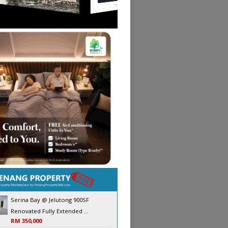
Serina Bay @ Jelutong 900SF
Renovated Fully Extended ...
RM 350,000