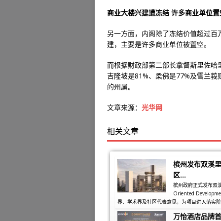
商业大楼兴建遭冻结 许多商业单位置
另一方面，内阁除了冻结价值超过百
建，主要是许多商业单位被置空。
而根据财政部第二部长拿督斯里佐哈里
吉隆坡是81%、柔佛是77%及雪兰
的州属。
文章来源：
光华网
相关文章
槟州发布双溪里
区...
槟州政府正式发布双溪里蒙同
Oriented Dev
界、学术界及社区代表意见，为项目进入落实阶段
万怡酒店品牌