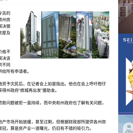
令吉的
槟州房
解决银
房屋及
价格不
解决该
供不同
供给所有申请者。
物资予灾民后，在记者会上如是指出。他也在会上呼吁柑仔
得州政府“槟城再出发”援助金。
贷款问题被拒一直持续，而中央和州政府也了解有关问题，
地产市场开始放缓，甚至过剩，但根据财政部所提供各州房
居冠，算是房产业一道曙光，仍旧有不错的吸引力。