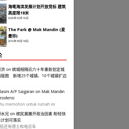
海墘海滨发展计划开放竞标 建筑
高度限18米
2026年 02月 16日
The Park @ Mak Mandin (麦
曼珍)
2016年 09月 18日
论
颜洪
on
槟城相隔近六十年重新划定城
镇版图 新增25个城镇、10个城镇扩边
ilasini A/P Saigaran
on
Mak Mandin
esidensi
hu memohon untuk rumah ini
譚水兄
on
槟民冀撇开政治因素 盼轻快
铁计划可落实
低还有德士和电召车