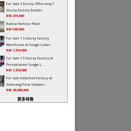
For Sale 3 Storey Office amp;1
Storey Factory Buildin...
RM 219,000
Rubica Harbour Place
RM 540,000
For Sale 1.5 Storey Factory
Warehouse at Sungai Lokan...
RM 1,350,000
For Sale 1.5 Storey Factory at
Perindustrain Sungai L...
RM 1,350,000
For Sale Detached Factory at
Seberang Perai Selatan I...
RM 26,000,000
更多待售