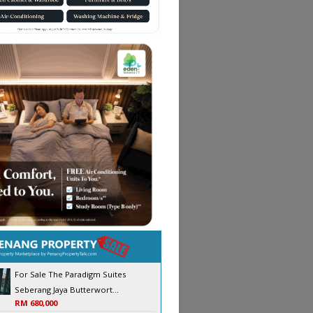
For Sale The Paradigm Suites
Seberang Jaya Butterwort...
RM 680,000