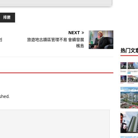
排屋
NEXT
划
旅遊地古蹟區管理不易 會續發展
檳島
热门文
shed.