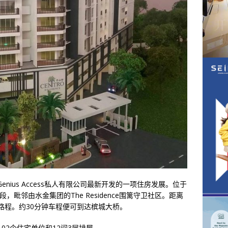
e)是由Genius Access私人有限公司最新开发的一项住房发展。位于
llang 地段，毗邻由水金集团的The Residence围篱守卫社区。距离
路程。约30分钟车程便可到达槟城大桥。
02个住宅单位和12间3层排屋。