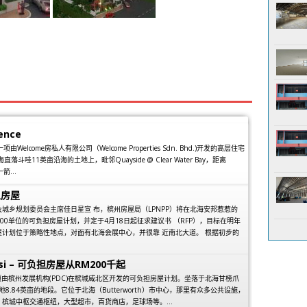
ence
e是一项由Welcome房私人有限公司（Welcome Properties Sdn. Bhd.)开发的高层住宅
落斗哇11英亩沿海的土地上，毗邻Quayside @ Clear Water Bay，距离
一箭...
担房屋
城乡规划委员会主席佳日星宣 布，槟州房屋局（LPNPP）将在北海安邦惹惹的
600单位的可负担房屋计划，并定于4月18日起征求建议书 （RFP），目标在明年
计划位于策略性地点，对面有北海会展中心，并很靠 近南北大道。 根据初步的
densi – 可负担房屋从RM200千起
ensi是一项由槟州发展机构(PDC)在槟城威北区开发的可负担房屋计划。坐落于北海甘榜爪
wa)占地8.84英亩的地段。它位于北海（Butterworth）市中心，那里有众多公共设施，
槟城中枢交通枢纽，大型超市，百货商店，足球场等。...