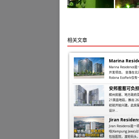
相关文章
Marina Resid
Marina Residenc
开发项目。 坐落在北海直
Robina EcoPark仅有
安邦惹惹可负
槟州房屋、地方政府及
21英亩地段，推出 2
初就开始兴建。此房屋
设计...
Jiran Resi
Jiran Resid
哇(Kampung Ja
包括医院，渡轮码头，