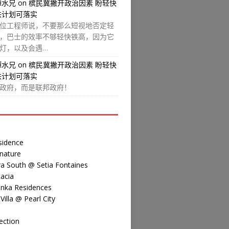
譚水兄
on
槟民冀撇开政治因素 盼轻快
铁计划可落实
位工程师说，不要那么短视地否定轻
，巴士的效率不够轻快铁高，因为它
灯，以及会遇…
譚水兄
on
槟民冀撇开政治因素 盼轻快
铁计划可落实
政府，而是联邦政府！
sidence
nature
a South @ Setia Fontaines
acia
inka Residences
illa @ Pearl City
ection