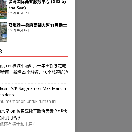
滨海国际商业服务中心 (GBS by
the Sea)
2017年 05月 17日
双溪赖—柔府高架大道11月动土
2025年 09月 08日
论
颜洪
on
槟城相隔近六十年重新划定城
镇版图 新增25个城镇、10个城镇扩边
ilasini A/P Saigaran
on
Mak Mandin
esidensi
hu memohon untuk rumah ini
譚水兄
on
槟民冀撇开政治因素 盼轻快
铁计划可落实
低还有德士和电召车