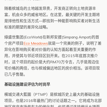
随着槟城岛的土地越发昂贵，开发商正转向土地资源丰
富，机会众多的威省地区。在这里，最关键的开发主题将
是排他性和生活方式—即找到一种能影响购买者对新生活
标准的期望的差异化战略。
綠盛世集团(EcoWorld)在新邦安拔(Simpang Ampat)的首
个房产项目
Eco Meadows
就是一个完美的例子，说明了差
异化在影响购买者对价值的认知方面起着至关重要的作
用，并使其与邻近项目区别开来。在2015年底首次推介
时，这个项目的起价是大约RM70万令吉，几乎是周边住
宅价格的两倍，也与槟城偏远地区的房价相当。该项目现
已几乎售罄。
基础设施建设评估为时尚早
檳城交通大藍圖（PTMP）是槟城历史上最大的基础设施
项目，也是2016年最热门的讨论话题之一。它将成为北部
地区房产市场最有力的催化剂，也将通过连接偏远乡镇而