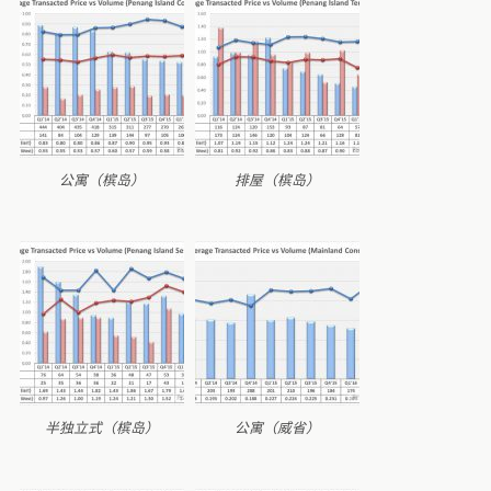
公寓（槟岛）
排屋（槟岛）
半独立式（槟岛）
公寓（威省）