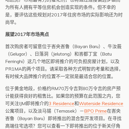
为所有人拥有平等住房机会创造实现的条件。但不幸的
是，要评估这些规划对2017年住房市场的实际影响还为时
尚早。
展望2017年市场亮点
首次购房者可留意位于峇央峇鲁（Bayan Baru）、牛汝莪
（Gelugor）、日落洞（Jelutong）和峇都丁宜（Batu
Ferringhi）这几个地区即将推介的可负担房屋计划，以及
PR1MA的两个项目。请采取各种方式明智的考量和选择，
有时候大品牌推介的位置不一定就是最适合您的位置。
位于黄金地段，价格约RM70万令吉到80万令吉的房产预
计能获得良好的租售比。如果您的预算在此范围之内，您
可关注IJM即将推介的
3 Residence
和
Waterside Residence
公寓项目，以及淡马锡（Temasek）－
BPO Prime
在峇央
峇鲁（Bayan Baru）即将推出的混合型开发项目。在寻找
高端住宅选项？您可以查看一下即将推出的位于新关仔角