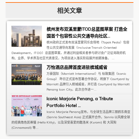
相关文章
槟州发布双溪里蒙ITOD总蓝图草案 打造全
国首个包容性公共交通导向社区...
槟州政府正式发布双溪里蒙同乐会场地（Tapak Pesta）包容
性公共交通导向发展（Inclusive Transit-Oriented
Development，ITOD）总蓝图草案，并通过利益相关者参与研讨会广泛征询政府机
构、业界、学术界及社区代表意见，为项目进入落实阶段展开前期准备。 ...
万怡酒店品牌首度进驻槟城威省
万豪国际（Marriott International）与 标致集团（Iconic
Group） 昨日正式宣布签署合作协议，将旗下 Courtyard by
Marriott 品牌引入槟城威省，并打造 Courtyard by Marriott
Penang Icon City。此次合作进一...
Iconic Marjorie Penang, a Tribute
Portfolio Hotel ...
Iconic Marjorie Penang宣布，与全球生活品牌三丽鸥东南亚
(Sanrio Southeast Asia) 正式展开合作。Sanrio 以风靡全球
的经典角色凯蒂猫 (Hello Kitty)，以及深受喜爱的酷洛米 (Kuromi) 和 大耳狗
(Cinnamoroll) 等...