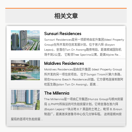
相关文章
Sunsuri Residences
Sunsuri Residences是另一项即将由宏升集团(Ideal Property
Group)在所开发的住房发展计划。位于峇六拜 (Bayan
Lepas)，坐落在Tun Dr Awang路旁地段。距离槟城国际机
场不到2公里。 它毗邻Tree Sparina公寓，距离Mpire Re...
Maldives Residences
Maldives Residences是由宏升集团 (Ideal Property Group)
所开发的另一项住房项目。 位于Sungai Tiram第六条路，
就在Havana Beach Residences对面。它方便地连接到敦阿
旺医生路(Jalan Tun Dr Awang)，距离...
The Millennia
The Millennia是一项由汇华集团(Hunza Group)与槟州房屋
局 (LPNPP)所拟议的可负担房屋计划。它将坐落在峇六拜
(Bayan Lepas)一块占地 8.7 英亩的土地上，毗邻 B.Braun
制造厂，距离峇央峇鲁市中心仅几分钟车程。 这将是槟州房
屋局的首项可负担房屋...