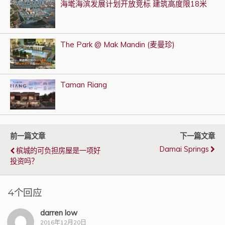
海墘海滨发展计划开放竞标 建筑高度限18米
The Park @ Mak Mandin (麦曼珍)
Taman Riang
前一篇文章
下一篇文章
Damai Springs
槟城的可负担房屋是一项好
投资吗？
4个回应
darren low
2016年12月20日