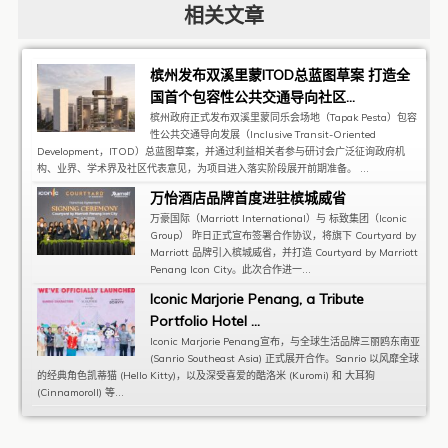
相关文章
槟州发布双溪里蒙ITOD总蓝图草案 打造全
国首个包容性公共交通导向社区...
槟州政府正式发布双溪里蒙同乐会场地（Tapak Pesta）包容
性公共交通导向发展（Inclusive Transit-Oriented
Development，ITOD）总蓝图草案，并通过利益相关者参与研讨会广泛征询政府机
构、业界、学术界及社区代表意见，为项目进入落实阶段展开前期准备。 ...
万怡酒店品牌首度进驻槟城威省
万豪国际（Marriott International）与 标致集团（Iconic
Group） 昨日正式宣布签署合作协议，将旗下 Courtyard by
Marriott 品牌引入槟城威省，并打造 Courtyard by Marriott
Penang Icon City。此次合作进一...
Iconic Marjorie Penang, a Tribute
Portfolio Hotel ...
Iconic Marjorie Penang宣布，与全球生活品牌三丽鸥东南亚
(Sanrio Southeast Asia) 正式展开合作。Sanrio 以风靡全球
的经典角色凯蒂猫 (Hello Kitty)，以及深受喜爱的酷洛米 (Kuromi) 和 大耳狗
(Cinnamoroll) 等...