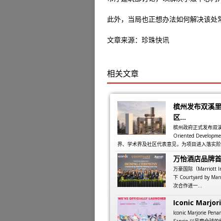
此外，当局也正想办法如何解决该处
文章来源：珍珠快讯
相关文章
槟州发布双溪里
区...
槟州政府正式发布双溪里蒙同
Oriented Dev
界、学术界及社区代表意见，为项目进入落实阶段
万怡酒店品牌
万豪国际（Marriott
下 Courtyard by M
次合作进一...
Iconic Marjori
Iconic Marjorie
Sanrio 以风靡全球的