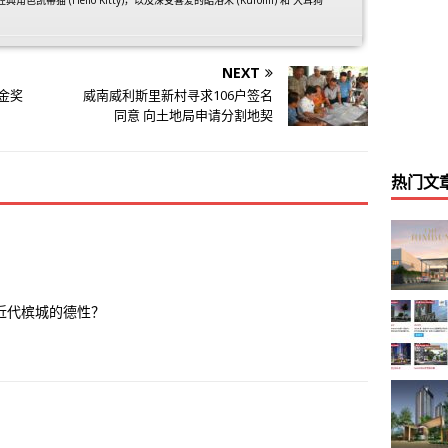
NEXT
界金奖
威南威利斯里新村寻求106户签名
同意 向土地局申请分割地契
热门文
近代槟城的德性？