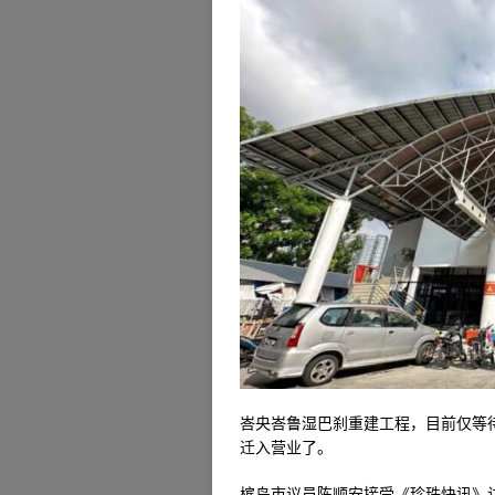
峇央峇鲁湿巴刹重建工程，目前仅等
迁入营业了。
槟岛市议员陈顺安接受《珍珠快讯》