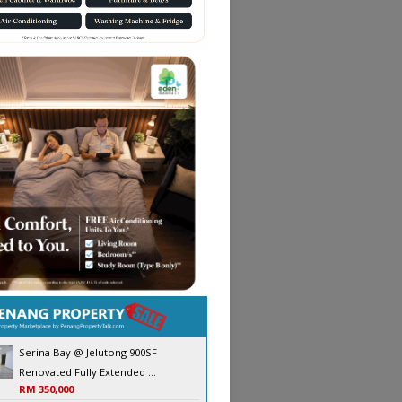
Serina Bay @ Jelutong 900SF
Renovated Fully Extended ...
RM 350,000