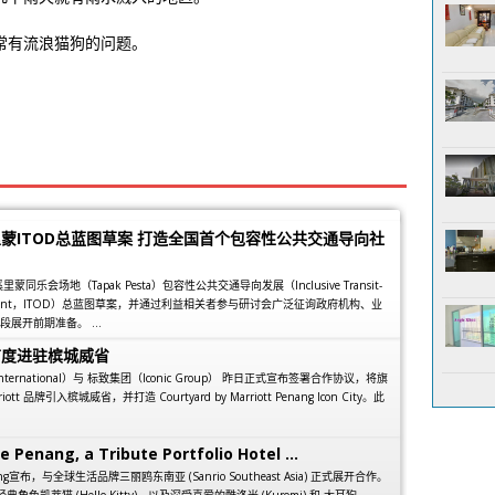
常有流浪猫狗的问题。
蒙ITOD总蓝图草案 打造全国首个包容性公共交通导向社
乐会场地（Tapak Pesta）包容性公共交通导向发展（Inclusive Transit-
elopment，ITOD）总蓝图草案，并通过利益相关者参与研讨会广泛征询政府机构、业
展开前期准备。 ...
首度进驻槟城威省
 International）与 标致集团（Iconic Group） 昨日正式宣布签署合作协议，将旗
arriott 品牌引入槟城威省，并打造 Courtyard by Marriott Penang Icon City。此
e Penang, a Tribute Portfolio Hotel ...
 Penang宣布，与全球生活品牌三丽鸥东南亚 (Sanrio Southeast Asia) 正式展开合作。
经典角色凯蒂猫 (Hello Kitty)，以及深受喜爱的酷洛米 (Kuromi) 和 大耳狗