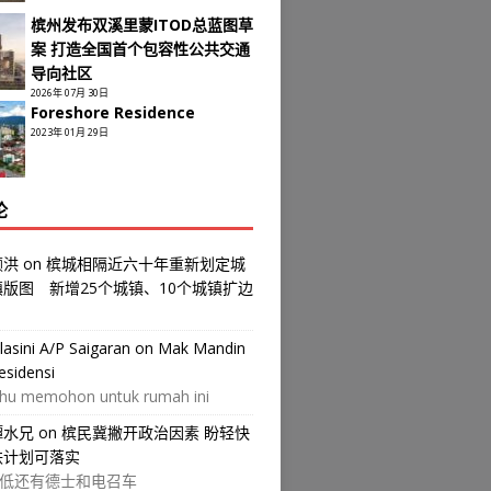
槟州发布双溪里蒙ITOD总蓝图草
案 打造全国首个包容性公共交通
导向社区
2026年 07月 30日
Foreshore Residence
2023年 01月 29日
论
颜洪
on
槟城相隔近六十年重新划定城
镇版图 新增25个城镇、10个城镇扩边
ilasini A/P Saigaran
on
Mak Mandin
esidensi
hu memohon untuk rumah ini
譚水兄
on
槟民冀撇开政治因素 盼轻快
铁计划可落实
低还有德士和电召车