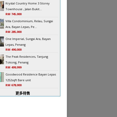
Krystal Country Home 3 Storey
Townhouse , Jalan Bukit...
RM 745,000
Villa Condominium, Relau, Sungai
Ara, Bayan Lepas, Pe...
RM 285,000
One Imperial, Sungai Ara, Bayan
Lepas, Penang
RM 490,000
The Peak Residences, Tanjung
Tokong, Penang
RM 499,999
Goodwood Residence Bayan Lepas
1252sqft Bare unit
RM 678,000
更多待售