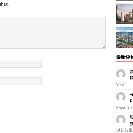
shed.
最新评
Yes!
V
R
Saya ma
说到效率