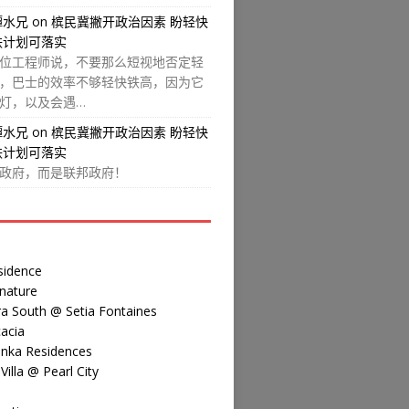
譚水兄
on
槟民冀撇开政治因素 盼轻快
铁计划可落实
位工程师说，不要那么短视地否定轻
，巴士的效率不够轻快铁高，因为它
灯，以及会遇…
譚水兄
on
槟民冀撇开政治因素 盼轻快
铁计划可落实
政府，而是联邦政府！
sidence
nature
a South @ Setia Fontaines
acia
inka Residences
illa @ Pearl City