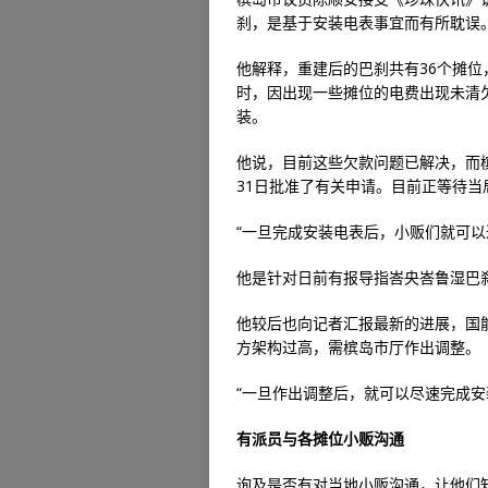
刹，是基于安装电表事宜而有所耽误
他解释，重建后的巴刹共有36个摊
时，因出现一些摊位的电费出现未清
装。
他说，目前这些欠款问题已解决，而槟
31日批准了有关申请。目前正等待当
“一旦完成安装电表后，小贩们就可以
他是针对日前有报导指峇央峇鲁湿巴
他较后也向记者汇报最新的进展，国
方架构过高，需槟岛市厅作出调整。
“一旦作出调整后，就可以尽速完成安
有派员与各摊位小贩沟通
询及是否有对当地小贩沟通，让他们