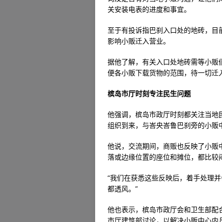
关安装电表的进度和事宜。
至于有投诉指巴刹入口处的地砖，目
影响小贩迁入营业。
据他了解，有关入口处地砖需等小贩
便各小贩下载货物的范围，待一切迁
槟岛市厅时刻专注民生问题
他强调，槟岛市政厅时刻都关注当地
组织到来，与峇央峇鲁巴刹旁的小贩
他说，交流期间，商贩也反映了小贩
落或边缘位置的座位和摊位，都比较
“我们在获悉这些反映后，着手处理并
都透风。”
他也表示，槟岛市政厅会和卫生部配
市厅建筑部讨论，以解决小贩中心内