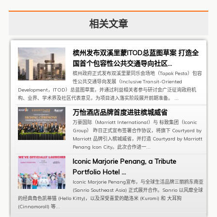
相关文章
槟州发布双溪里蒙ITOD总蓝图草案 打造全
国首个包容性公共交通导向社区...
槟州政府正式发布双溪里蒙同乐会场地（Tapak Pesta）包容
性公共交通导向发展（Inclusive Transit-Oriented
Development，ITOD）总蓝图草案，并通过利益相关者参与研讨会广泛征询政府机
构、业界、学术界及社区代表意见，为项目进入落实阶段展开前期准备。 ...
万怡酒店品牌首度进驻槟城威省
万豪国际（Marriott International）与 标致集团（Iconic
Group） 昨日正式宣布签署合作协议，将旗下 Courtyard by
Marriott 品牌引入槟城威省，并打造 Courtyard by Marriott
Penang Icon City。此次合作进一...
Iconic Marjorie Penang, a Tribute
Portfolio Hotel ...
Iconic Marjorie Penang宣布，与全球生活品牌三丽鸥东南亚
(Sanrio Southeast Asia) 正式展开合作。Sanrio 以风靡全球
的经典角色凯蒂猫 (Hello Kitty)，以及深受喜爱的酷洛米 (Kuromi) 和 大耳狗
(Cinnamoroll) 等...