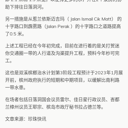
助下排往日落洞河。
另一措施是从惹兰依斯迈吉玛（ Jalan Ismail Cik Matt） 的
十字路口到霹雳路（Jalan Perak ）的十字路口之道路提高
了0.5 米。
上述工程已经在今年初完成，目前在进行着的是关打贺迷
你交通圈一带的人行道及沟渠提升工程，预料今年杪可完
工。
这也是双溪槟榔治水计划第3阶段工程预计于2023年1月展
开前，槟州政府执行的短期和中期项目，以缓解比南利路
一带水患。
在场者包括日落洞国会议员雷尔、佳日星行政议员、峇都
兰樟州议员王耶宗、槟岛市政厅秘书拉占德兰等。
文章来源：珍珠快讯