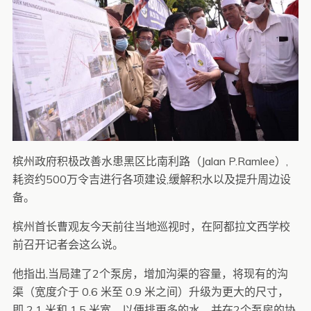
槟州政府积极改善水患黑区比南利路（Jalan P.Ramlee）,
耗资约500万令吉进行各项建设,缓解积水以及提升周边设
备。
槟州首长曹观友今天前往当地巡视时，在阿都拉文西学校
前召开记者会这么说。
他指出,当局建了2个泵房，增加沟渠的容量，将现有的沟
渠（宽度介于 0.6 米至 0.9 米之间）升级为更大的尺寸，
即 2.1 米和 1.5 米宽，以便排更多的水，并在2个泵房的协